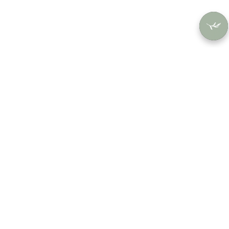
SHOP
USERS
Par collection
Account
Par couleur
Orders
Par style
Saved
COMPANY
About
Termes
Contact
Confidentialité
Termes
Politique de retour