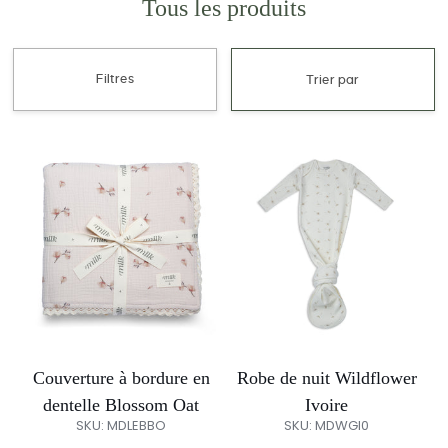
Tous les produits
Trier
par
Filtres
Trier par
Trier
Couverture
Robe
par
à
de
bordure
nuit
en
Wildflower
dentelle
Ivoire
Blossom
Oat
Couverture à bordure en
Robe de nuit Wildflower
dentelle Blossom Oat
Ivoire
SKU: MDLEBBO
SKU: MDWGI0